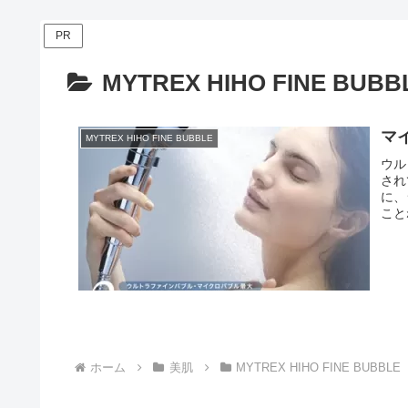
PR
MYTREX HIHO FINE BUBB
マ
MYTREX HIHO FINE BUBBLE
ウル
され
に、
こと
ホーム
美肌
MYTREX HIHO FINE BUBBLE