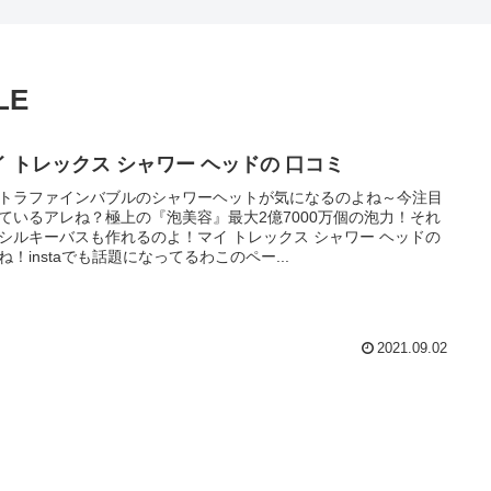
LE
イ トレックス シャワー ヘッドの 口コミ
トラファインバブルのシャワーヘットが気になるのよね～今注目
ているアレね？極上の『泡美容』最大2億7000万個の泡力！それ
シルキーバスも作れるのよ！マイ トレックス シャワー ヘッドの
ね！instaでも話題になってるわこのペー...
2021.09.02