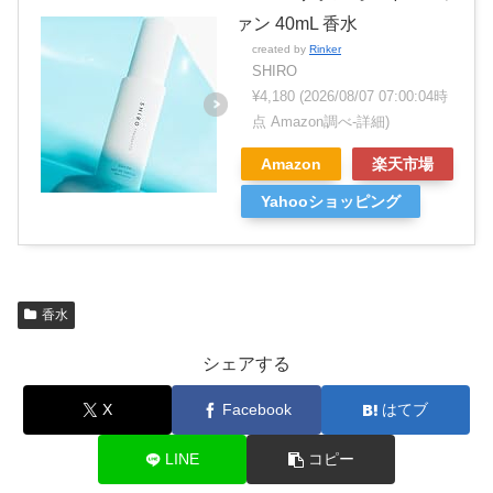
ァン 40mL 香水
created by
Rinker
SHIRO
¥4,180
(2026/08/07 07:00:04時
点 Amazon調べ-
詳細)
Amazon
楽天市場
Yahooショッピング
香水
シェアする
X
Facebook
はてブ
LINE
コピー