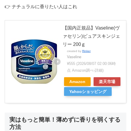
👉 ナチュラルに香りたい人はこれ
【国内正規品】Vaseline(ヴ
ァセリン)ピュアスキンジェ
リー 200ｇ
created by
Rinker
Vaseline
¥555
(2026/08/07 02:00:06時
点 Amazon調べ-
詳細)
Amazon
楽天市場
Yahooショッピング
実はもっと簡単！薄めずに香りを弱くする
方法